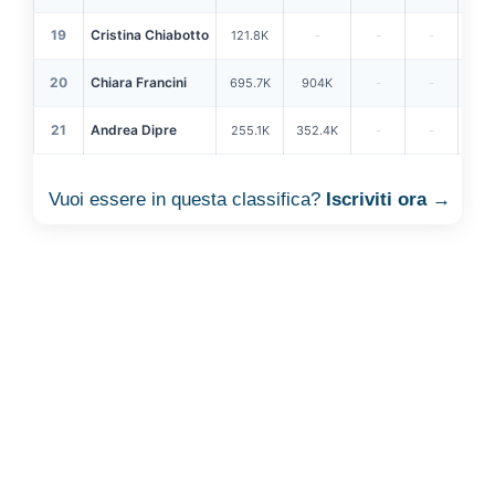
19
Cristina Chiabotto
121.8K
-
-
-
487
20
Chiara Francini
695.7K
904K
-
-
5
21
Andrea Dipre
255.1K
352.4K
-
-
443
Vuoi essere in questa classifica?
Iscriviti ora
→