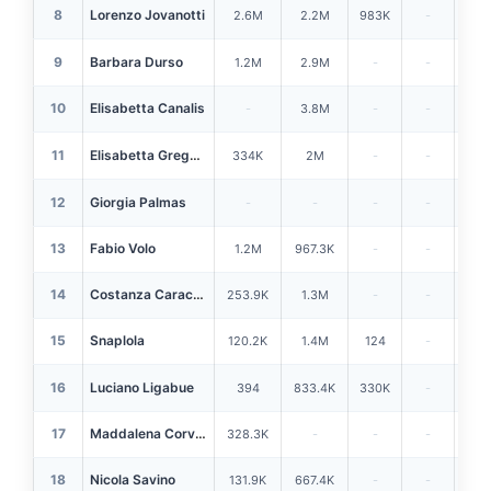
8
Lorenzo Jovanotti
2.6M
2.2M
983K
-
3.
9
Barbara Durso
1.2M
2.9M
-
-
918
10
Elisabetta Canalis
-
3.8M
-
-
1.
11
Elisabetta Gregoraci
334K
2M
-
-
-
12
Giorgia Palmas
-
-
-
-
-
13
Fabio Volo
1.2M
967.3K
-
-
1.
14
Costanza Caracciolo
253.9K
1.3M
-
-
232
15
Snaplola
120.2K
1.4M
124
-
75
16
Luciano Ligabue
394
833.4K
330K
-
2.
17
Maddalena Corvaglia
328.3K
-
-
-
250
18
Nicola Savino
131.9K
667.4K
-
-
1.